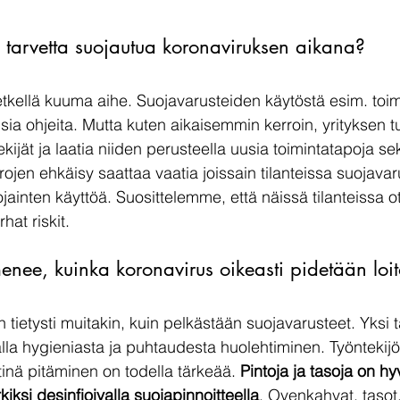
 tarvetta suojautua koronaviruksen aikana?
hetkellä kuuma aihe. Suojavarusteiden käytöstä esim. toim
allisia ohjeita. Mutta kuten aikaisemmin kerroin, yrityksen t
itekijät ja laatia niiden perusteella uusia toimintatapoja 
ojen ehkäisy saattaa vaatia joissain tilanteissa suojavar
jainten käyttöä. Suosittelemme, että näissä tilanteissa 
hat riskit.
menee, kuinka koronavirus oikeasti pidetään loit
 tietysti muitakin, kuin pelkästään suojavarusteet. Yksi 
alla hygieniasta ja puhtaudesta huolehtiminen. Työntekij
tinä pitäminen on todella tärkeää
. 
Pintoja ja tasoja on h
kiksi desinfioivalla suojapinnoitteella
. Ovenkahvat, tasot, 