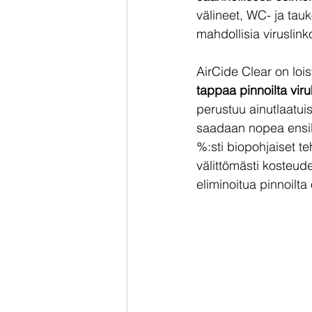
välineet, WC- ja tauko
mahdollisia viruslinko
AirCide Clear on loi
tappaa pinnoilta vir
perustuu ainutlaatui
saadaan nopea ensili
%:sti biopohjaiset t
välittömästi kosteude
eliminoitua pinnoilta 