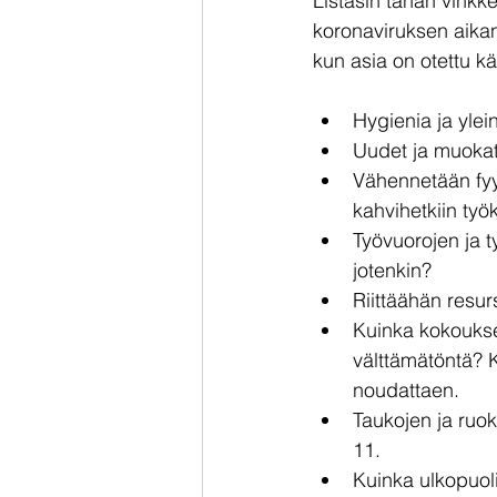
Listasin tähän vinkke
koronaviruksen aikan
kun asia on otettu käs
Hygienia ja ylei
Uudet ja muokat
Vähennetään fyys
kahvihetkiin ty
Työvuorojen ja t
jotenkin?
Riittäähän resurs
Kuinka kokoukse
välttämätöntä? K
noudattaen.
Taukojen ja ruok
11. 
Kuinka ulkopuoli