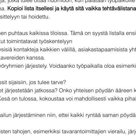
jä, jotka tulee ottaa huomioon, kun palataan työpaikoille
a. 
Kopioi lista itsellesi ja käytä sitä vaikka tehtävälistana
ittelyyn tai hoidettu.
nen puhtaus kaikissa tiloissa. Tämä on syystä listalla en
ut toimintatavat työskentelyyn
isiä kontakteja kaikkien välillä, asiakastapaamisista yht
ökavereiden kanssa.
yöryhmien järjestely. Voidaanko työpaikalla oloa esimerki
sit sijaisiin, jos tulee tarve?
t järjestetään jatkossa? Onko yhteisen pöydän ääreen
esä on tulossa, kokoustaa voi mahdollisesti vaikka pihal
ailun järjestäminen niin, ettei kaikki ryntää saman pöydä
sten tahojen, esimerkiksi tavarantoimittajien vierailu, jär