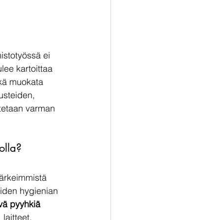
istotyössä ei 
ulee kartoittaa 
sekä muokata 
usteiden, 
otetaan varman 
olla?
tärkeimmistä 
öiden hygienian 
yvä pyyhkiä 
laitteet, 