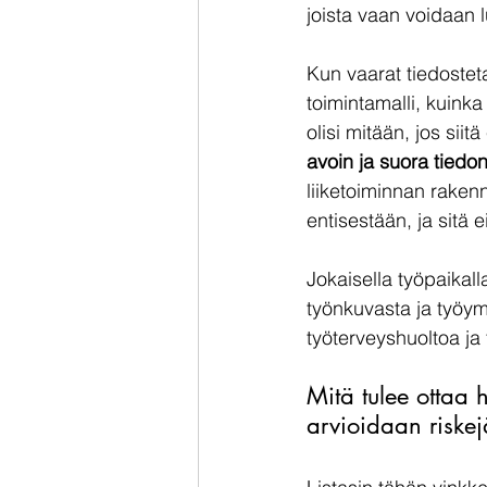
joista vaan voidaan 
Kun vaarat tiedostet
toimintamalli, kuinka
olisi mitään, jos siit
avoin ja suora tiedo
liiketoiminnan raken
entisestään, ja sitä e
Jokaisella työpaikalla 
työnkuvasta ja työym
työterveyshuoltoa ja 
Mitä tulee ottaa 
arvioidaan riske