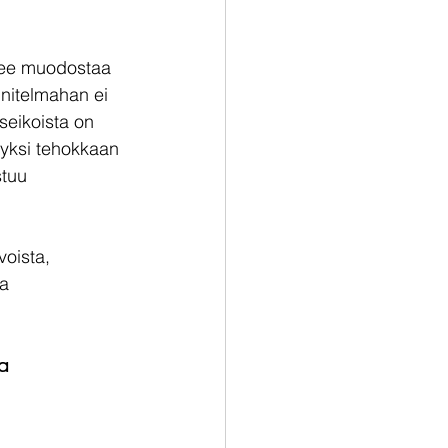
ulee muodostaa 
nnitelmahan ei 
 seikoista on 
 yksi tehokkaan 
tuu 
voista, 
a 
a 