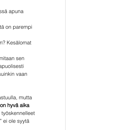
ässä apuna 
stä on parempi 
en? Kesälomat 
 
mitaan sen 
apuolisesti 
suinkin vaan 
stuulla
, mutta 
 on hyvä aika 
t työskennelleet 
 ei ole syytä 