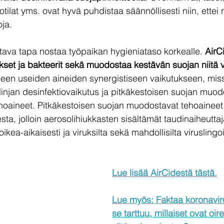
tilat yms. ovat hyvä puhdistaa säännöllisesti niin, ettei n
ja. 
stava tapa nostaa työpaikan hygieniataso korkealle. 
AirC
ukset ja bakteerit sekä muodostaa kestävän suojan niitä 
seen useiden aineiden synergistiseen vaikutukseen, missä
njan desinfektiovaikutus ja pitkäkestoisen suojan muod
ehoaineet. Pitkäkestoisen suojan muodostavat tehoaineet 
sta, jolloin aerosolihiukkasten sisältämät taudinaiheutta
oikea-aikaisesti ja viruksilta sekä mahdollisilta viruslingoi
Lue lisää AirCidestä tästä.
Lue myös: Faktaa koronavir
se tarttuu, millaiset ovat oir