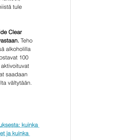
iistä tule 
ide Clear 
vastaan.
 Teho 
 alkoholilla 
ostavat 100 
aktivoituvat 
jat saadaan 
lta vältytään. 
uksesta: kuinka 
eet ja kuinka 