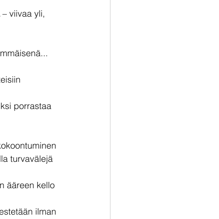
 
 – viivaa yli, 
simmäisenä...
eisiin 
ksi porrastaa 
 kokoontuminen 
la turvavälejä 
n ääreen kello 
jestetään ilman 