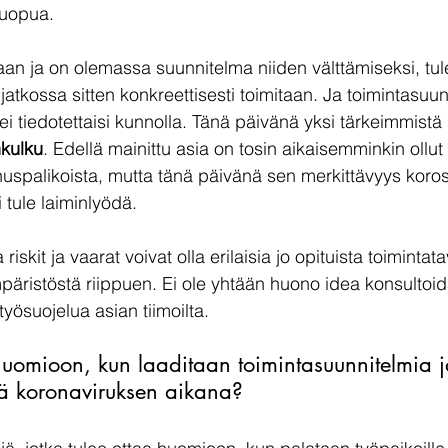
luopua. 
aan ja on olemassa suunnitelma niiden välttämiseksi, t
 jatkossa sitten konkreettisesti toimitaan. Ja toimintasuu
ä ei tiedotettaisi kunnolla. Tänä päivänä yksi tärkeimmistä
nkulku
. Edellä mainittu asia on tosin aikaisemminkin ollut
nuspalikoista, mutta tänä päivänä sen merkittävyys koros
i tule laiminlyödä. 
riskit ja vaarat voivat olla erilaisia jo opituista toimintata
päristöstä riippuen. Ei ole yhtään huono idea konsultoid
työsuojelua asian tiimoilta. 
huomioon, kun laaditaan toimintasuunnitelmia j
jä koronaviruksen aikana?