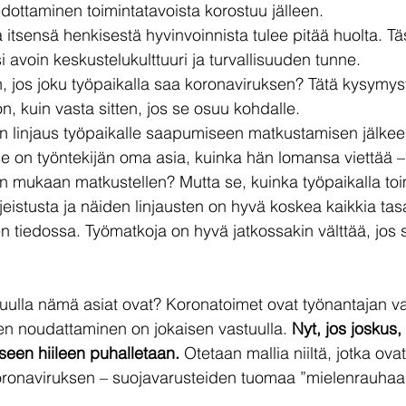
edottaminen toimintatavoista korostuu jälleen.
a itsensä henkisestä hyvinvoinnista tulee pitää huolta. T
i avoin keskustelukulttuuri ja turvallisuuden tunne. 
n, jos joku työpaikalla saa koronaviruksen? Tätä kysymy
, kuin vasta sitten, jos se osuu kohdalle.
en linjaus työpaikalle saapumiseen matkustamisen jälke
e on työntekijän oma asia, kuinka hän lomansa viettää –
n mukaan matkustellen? Mutta se, kuinka työpaikalla toi
hjeistusta ja näiden linjausten on hyvä koskea kaikkia tas
en tiedossa. Työmatkoja on hyvä jatkossakin välttää, jos 
uulla nämä asiat ovat? 
Koronatoimet ovat työnantajan va
en noudattaminen on jokaisen vastuulla. 
Nyt, jos joskus,
iseen hiileen puhalletaan.
 Otetaan mallia niiltä, jotka ova
koronaviruksen – suojavarusteiden tuomaa ”mielenrauhaa”