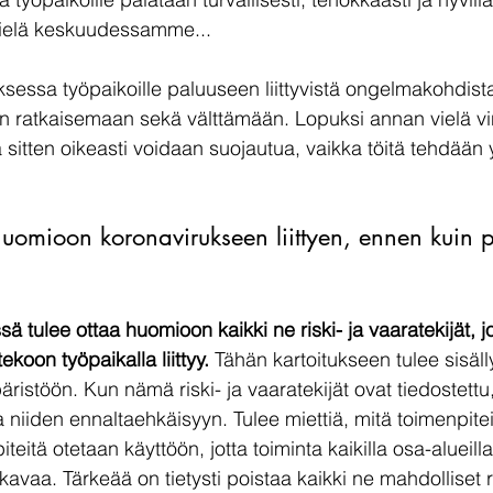
vielä keskuudessamme...
essa työpaikoille paluuseen liittyvistä ongelmakohdista j
n ratkaisemaan sekä välttämään. Lopuksi annan vielä vi
a sitten oikeasti voidaan suojautua, vaikka töitä tehdään
huomioon koronavirukseen liittyen, ennen kuin 
sä tulee ottaa huomioon kaikki ne riski- ja vaaratekijät, j
ekoon työpaikalla liittyy.
 Tähän kartoitukseen tulee sisälly
äristöön. Kun nämä riski- ja vaaratekijät ovat tiedostettu
a niiden ennaltaehkäisyyn. Tulee miettiä, mitä toimenpite
teitä otetaan käyttöön, jotta toiminta kaikilla osa-alueilla o
vaa. Tärkeää on tietysti poistaa kaikki ne mahdolliset ris