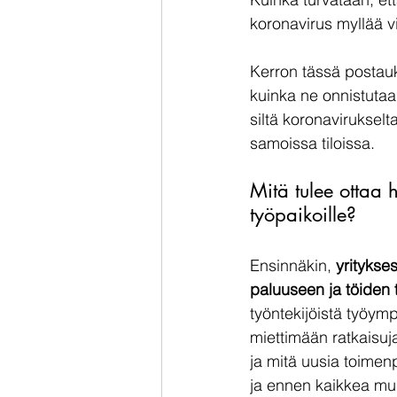
koronavirus myllää 
Kerron tässä postauks
kuinka ne onnistutaa
siltä koronavirukselt
samoissa tiloissa. 
Mitä tulee ottaa 
työpaikoille?
Ensinnäkin, 
yritykses
paluuseen ja töiden t
työntekijöistä työymp
miettimään ratkaisuj
ja mitä uusia toimenpi
ja ennen kaikkea muka