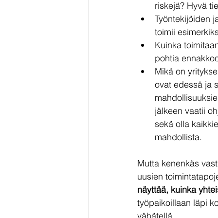
riskejä? Hyvä ti
Työntekijöiden j
toimii esimerkiks
Kuinka toimitaa
pohtia ennakkoon
Mikä on yrityks
ovat edessä ja s
mahdollisuuksie
jälkeen vaatii o
sekä olla kaikki
mahdollista. 
Mutta kenenkäs vast
uusien toimintatapoj
näyttää, kuinka yhte
työpaikoillaan läpi 
vähätellä. 