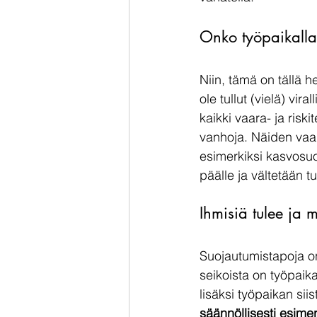
Onko työpaikalla
Niin, tämä on tällä 
ole tullut (vielä) vir
kaikki vaara- ja risk
vanhoja. Näiden vaar
esimerkiksi kasvosuo
päälle ja vältetään tur
Ihmisiä tulee ja 
Suojautumistapoja on
seikoista on työpaik
lisäksi 
työpaikan siis
säännöllisesti esimer