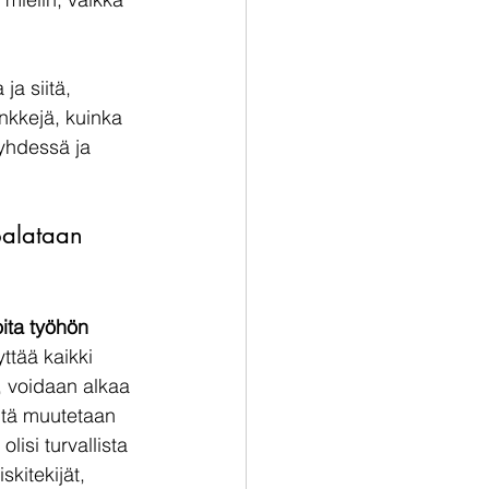
a siitä, 
nkkejä, kuinka 
 yhdessä ja 
palataan 
oita työhön 
ttää kaikki 
, voidaan alkaa 
itä muutetaan 
lisi turvallista 
kitekijät, 