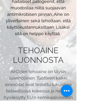
haitalliset patogeenit, että
muodostaa niiltä suojaavan
antimikrobisen pinnan. Aine on
ylivertainen sekä teholtaan, että
käyttökustannuksiltaan. Lisäksi
sitä on helppo käyttää.
TEHOAINE
LUONNOSTA
AirCiden tehoaine on täysin
luonnollinen. Tuotteen kaikki
ainesosat ovat testattu lukuisissa
tieteellisissä kokeissa ja ne ovat
hyväksytty EU:n kemikaaliviraston
toimesta käytettäväksi