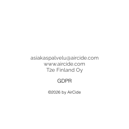
asiakaspalvelu@aircide.com
www.aircide.com
T2e Finland Oy
GDPR
©2026 by AirCide